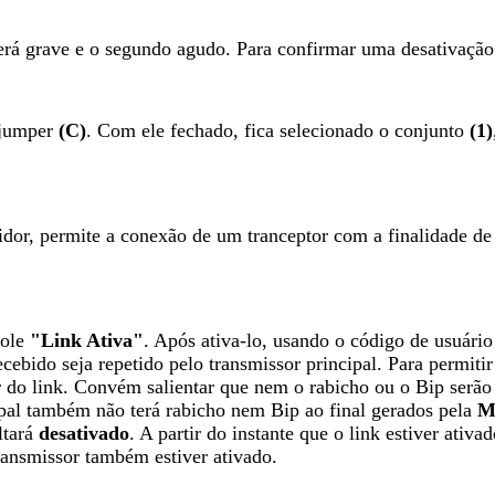
erá grave e o segundo agudo. Para confirmar uma desativação 
 jumper
(C)
. Com ele fechado, fica selecionado o conjunto
(1)
idor, permite a conexão de um tranceptor com a finalidade de 
role
"Link Ativa"
. Após ativa-lo, usando o código de usuári
cebido seja repetido pelo transmissor principal. Para permitir
or do link. Convém salientar que nem o rabicho ou o Bip serão
cipal também não terá rabicho nem Bip ao final gerados pela
M
ltará
desativado
. A partir do instante que o link estiver ativ
ransmissor também estiver ativado.