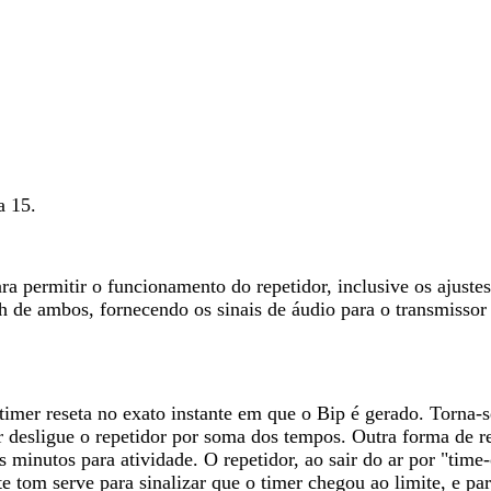
a 15.
ara permitir o funcionamento do repetidor, inclusive os ajuste
ch de ambos, fornecendo os sinais de áudio para o transmissor 
timer reseta no exato instante em que o Bip é gerado. Torna-s
 desligue o repetidor por soma dos tempos. Outra forma de r
ês minutos para atividade. O repetidor, ao sair do ar por "tim
ste tom serve para sinalizar que o timer chegou ao limite, e 