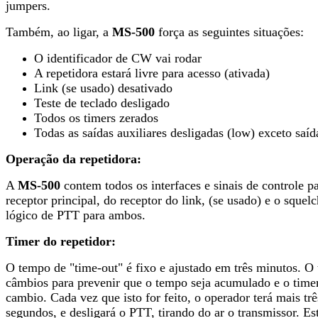
jumpers.
Também, ao ligar, a
MS-500
força as seguintes situações:
O identificador de CW vai rodar
A repetidora estará livre para acesso (ativada)
Link (se usado) desativado
Teste de teclado desligado
Todos os timers zerados
Todas as saídas auxiliares desligadas (low) exceto saíd
Operação da repetidora:
A
MS-500
contem todos os interfaces e sinais de controle p
receptor principal, do receptor do link, (se usado) e o squel
lógico de PTT para ambos.
Timer do repetidor:
O tempo de "time-out" é fixo e ajustado em três minutos. O 
câmbios para prevenir que o tempo seja acumulado e o timer
cambio. Cada vez que isto for feito, o operador terá mais tr
segundos, e desligará o PTT, tirando do ar o transmissor. E