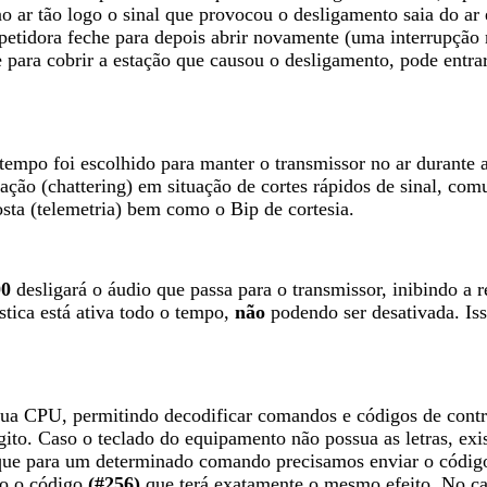
 ao ar tão logo o sinal que provocou o desligamento saia do ar
petidora feche para depois abrir novamente (uma interrupção no
te para cobrir a estação que causou o desligamento, pode ent
tempo foi escolhido para manter o transmissor no ar durante a
dação (chattering) em situação de cortes rápidos de sinal, co
osta (telemetria) bem como o Bip de cortesia.
0
desligará o áudio que passa para o transmissor, inibindo a 
tica está ativa todo o tempo,
não
podendo ser desativada. Iss
a CPU, permitindo decodificar comandos e códigos de contro
to. Caso o teclado do equipamento não possua as letras, exis
que para um determinado comando precisamos enviar o códi
do o código
(#256)
que terá exatamente o mesmo efeito. No cas