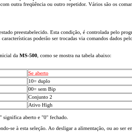
k com outra freqüência ou outro repetidor. Vários são os coma
tado preestabelecido. Esta condição, é controlada pelo prog
 características poderão ser trocadas via comandos dados pe
nicial da
MS-500
, como se mostra na tabela abaixo:
Se aberto
10= duplo
00= sem Bip
Conjunto 2
Ativo High
" significa aberto e "0" fechado.
do-se à esta seleção. Ao desligar a alimentação, ou ao ser e