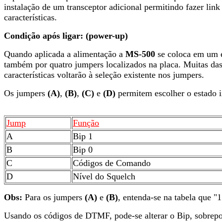
instalação de um transceptor adicional permitindo fazer lin
características.
Condição após ligar: (power-up)
Quando aplicada a alimentação a
MS-500
se coloca em um es
também por quatro jumpers localizados na placa. Muitas das
características voltarão à seleção existente nos jumpers.
Os jumpers
(A)
,
(B)
,
(C)
e
(D)
permitem escolher o estado i
Jump
Função
A
Bip 1
B
Bip 0
C
Códigos de Comando
D
Nível do Squelch
Obs:
Para os jumpers
(A)
e
(B)
, entenda-se na tabela que "1
Usando os códigos de DTMF, pode-se alterar o Bip, sobrepon