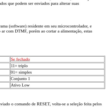
ndos que podem ser enviados para alterar suas
rama (software) residente em seu microcontrolador, e
lo ar com DTMF, porém ao cortar a alimentação, estas
Se fechado
11= triplo
01= simples
Conjunto 1
Ativo Low
nviado o comando de RESET, volta-se a seleção feita pelos