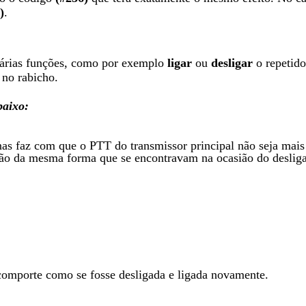
)
.
 várias funções, como por exemplo
ligar
ou
desligar
o repetido
 no rabicho.
baixo:
as faz com que o PTT do transmissor principal não seja mais a
rão da mesma forma que se encontravam na ocasião do deslig
omporte como se fosse desligada e ligada novamente.