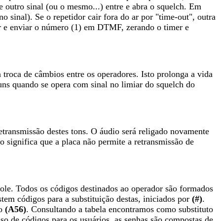
 e outro sinal (ou o mesmo...) entre e abra o squelch. Em
 sinal). Se o repetidor cair fora do ar por "time-out", outra
rar e enviar o número (1) em DTMF, zerando o timer e
 troca de câmbios entre os operadores. Isto prolonga a vida
muns quando se opera com sinal no limiar do squelch do
retransmissão destes tons. O áudio será religado novamente
o significa que a placa não permite a retransmissão de
le. Todos os códigos destinados ao operador são formados
tem códigos para a substituição destas, iniciados por
(#)
.
go
(A56)
. Consultando a tabela encontramos como substituto
o de códigos para os usuários, as senhas são compostas de