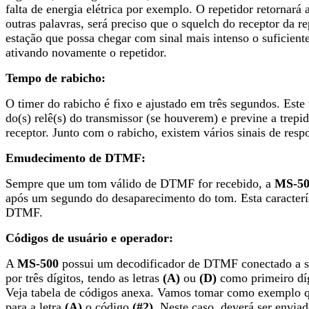
falta de energia elétrica por exemplo. O repetidor retornará
outras palavras, será preciso que o squelch do receptor da re
estação que possa chegar com sinal mais intenso o suficien
ativando novamente o repetidor.
Tempo de rabicho:
O timer do rabicho é fixo e ajustado em três segundos. Este 
do(s) relê(s) do transmissor (se houverem) e previne a trepi
receptor. Junto com o rabicho, existem vários sinais de resp
Emudecimento de DTMF:
Sempre que um tom válido de DTMF for recebido, a
MS-50
após um segundo do desaparecimento do tom. Esta caracterís
DTMF.
Códigos de usuário e operador:
A
MS-500
possui um decodificador de DTMF conectado a su
por três dígitos, tendo as letras
(A)
ou
(D)
como primeiro dígi
Veja tabela de códigos anexa. Vamos tomar como exemplo 
para a letra
(A)
o código
(#2)
. Neste caso, deverá ser envia